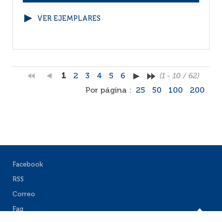
VER EJEMPLARES
1
2
3
4
5
6
(1 - 10 / 62)
Por página :
25
50
100
200
Facebook
RSS
Correo
Faq