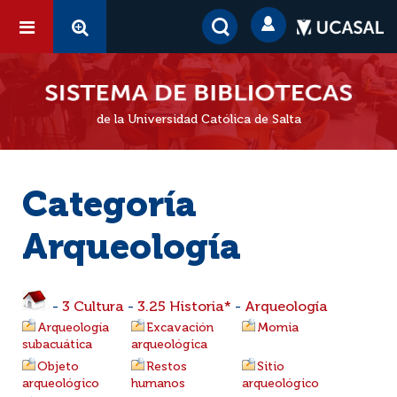
de la Universidad Católica de Salta
Categoría
Arqueología
-
3 Cultura
-
3.25 Historia*
-
Arqueología
Arqueología
Excavación
Momia
subacuática
arqueológica
Objeto
Restos
Sitio
arqueológico
humanos
arqueológico