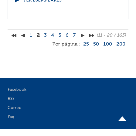
VER EJEMPLARES
1
2
3
4
5
6
7
(11 - 20 / 163)
Por página :
25
50
100
200
Facebook
RSS
Correo
Faq