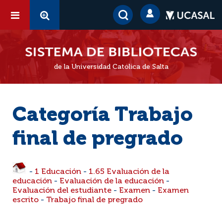
de la Universidad Católica de Salta
Categoría Trabajo
final de pregrado
-
1 Educación
-
1.65 Evaluación de la
educación
-
Evaluación de la educación
-
Evaluación del estudiante
-
Examen
-
Examen
escrito
-
Trabajo final de pregrado