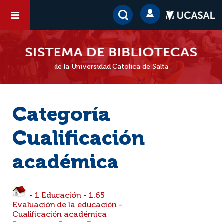
de la Universidad Católica de Salta
Categoría
Cualificación
académica
-
1 Educación
-
1.65
Evaluación de la educación
-
Cualificación académica