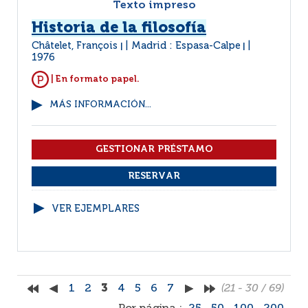
Texto impreso
Historia de la filosofía
Châtelet, François
Madrid : Espasa-Calpe
|
|
1976
| En formato papel.
MÁS INFORMACIÓN...
VER EJEMPLARES
1
2
3
4
5
6
7
(21 - 30 / 69)