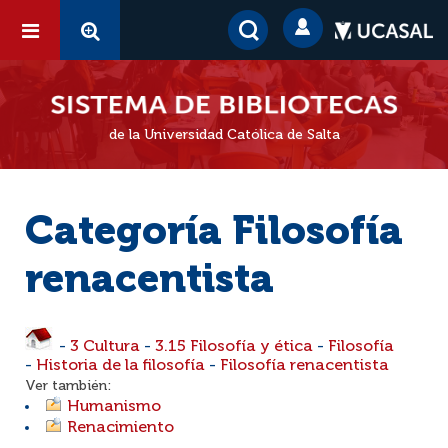
de la Universidad Católica de Salta
Categoría Filosofía
renacentista
-
3 Cultura
-
3.15 Filosofía y ética
-
Filosofía
-
Historia de la filosofía
-
Filosofía renacentista
Ver también:
Humanismo
Renacimiento