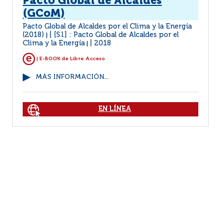
Pacto Global de Alcaldes
(GCoM)
Pacto Global de Alcaldes por el Clima y la Energía
(2018)
[S.l.] : Pacto Global de Alcaldes por el
|
Clima y la Energía
2018
|
| E-BOOK de Libre Acceso
MÁS INFORMACIÓN...
EN LÍNEA
1
2
3
(1 - 10 / 21)
Por página :
25
50
100
200