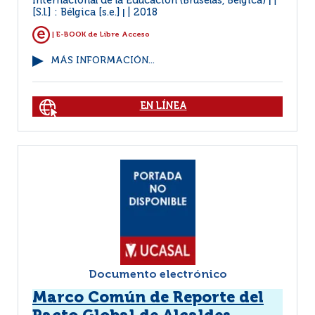
Internacional de la Educación (Bruselas, Bélgica)
|
[S.l.] : Bélgica [s.e.]
2018
|
| E-BOOK de Libre Acceso
MÁS INFORMACIÓN...
EN LÍNEA
Documento electrónico
Marco Común de Reporte del