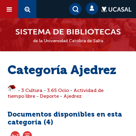
de la Universidad Católica de Salta
Categoría Ajedrez
-
3 Cultura
-
3.65 Ocio
-
Actividad de
tiempo libre
-
Deporte
-
Ajedrez
Documentos disponibles en esta
categoría (
4
)