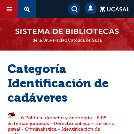
de la Universidad Católica de Salta
Categoría
Identificación de
cadáveres
-
6 Política, derecho y economía
-
6.05
Sistemas jurídicos
-
Derecho público
-
Derecho
penal
-
Criminalística
-
Identificación de