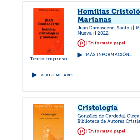
Homilías Cristoló
Marianas
Juan Damasceno, Santo
M
|
Nueva
2022
|
| En formato papel.
MÁS INFORMACIÓN...
Texto impreso
VER EJEMPLARES
Cristología
González de Cardedal, Oleg
Biblioteca de Autores Cristi
| En formato papel.