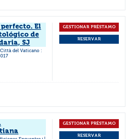
perfecto. El
tológico de
daria, SJ
Città del Vaticano :
2017
a
stiana