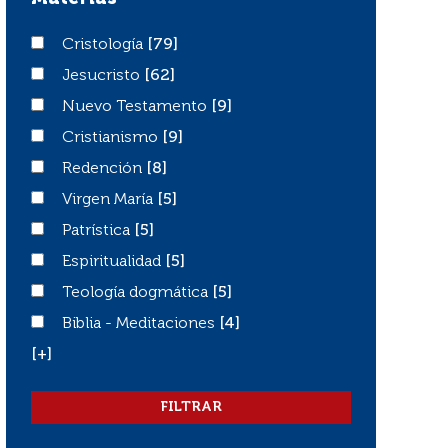
Cristología
Cristología
[79]
Jesucristo
Jesucristo
[62]
Nuevo Testamento
Nuevo Testamento
[9]
Cristianismo
Cristianismo
[9]
Redención
Redención
[8]
Virgen María
Virgen María
[5]
Patrística
Patrística
[5]
Espiritualidad
Espiritualidad
[5]
Teología dogmática
Teología dogmática
[5]
Biblia - Meditaciones
Biblia - Meditaciones
[4]
[+]