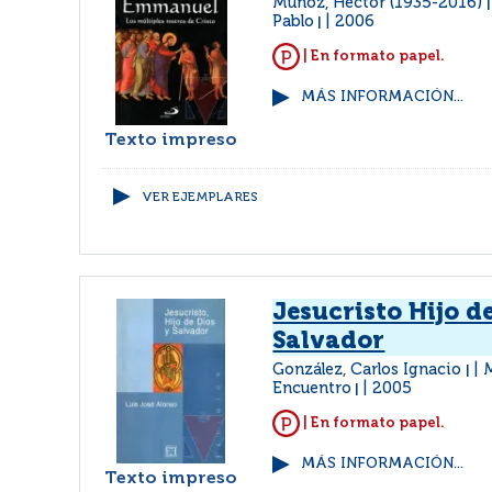
Muñoz, Héctor (1935-2016)
Pablo
2006
|
| En formato papel.
MÁS INFORMACIÓN...
Texto impreso
VER EJEMPLARES
Jesucristo Hijo de
Salvador
González, Carlos Ignacio
M
|
Encuentro
2005
|
| En formato papel.
MÁS INFORMACIÓN...
Texto impreso