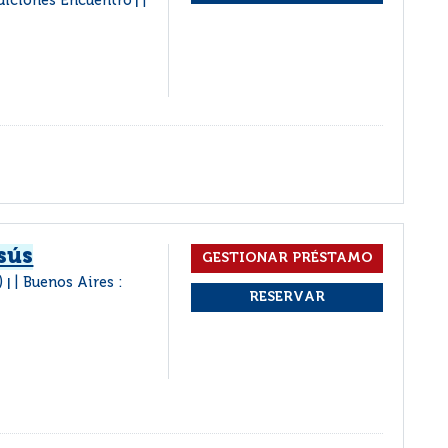
diciones Encuentro
|
sús
-)
Buenos Aires :
|