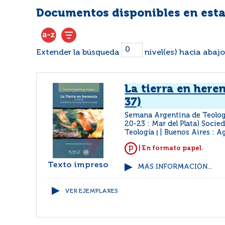
Documentos disponibles en esta
Extender la búsqueda
nivel(es) hacia abajo
La tierra en heren
37)
Semana Argentina de Teologí
20-23 : Mar del Plata) Socie
Teología
Buenos Aires : A
|
| En formato papel.
Texto impreso
MÁS INFORMACIÓN...
VER EJEMPLARES