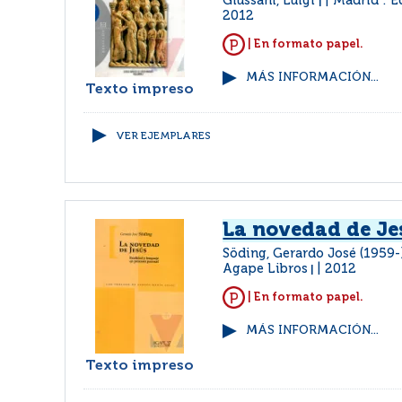
Giussani, Luigi
Madrid : E
|
2012
| En formato papel.
MÁS INFORMACIÓN...
Texto impreso
VER EJEMPLARES
La novedad de Je
Söding, Gerardo José (1959
Agape Libros
2012
|
| En formato papel.
MÁS INFORMACIÓN...
Texto impreso