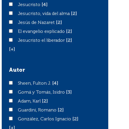
Jesucristo
Jesucristo
[4]
Jesucristo, vida del alma
Jesucristo, vida del alma
[2]
Jesús de Nazaret
Jesús de Nazaret
[2]
El evangelio explicado
El evangelio explicado
[2]
Jesucristo el liberador
Jesucristo el liberador
[2]
[+]
Autor
Sheen, Fulton J.
Sheen, Fulton J.
[4]
Gomá y Tomás, Isidro
Gomá y Tomás, Isidro
[3]
Adam, Karl
Adam, Karl
[2]
Guardini, Romano
Guardini, Romano
[2]
González, Carlos Ignacio
González, Carlos Ignacio
[2]
[+]