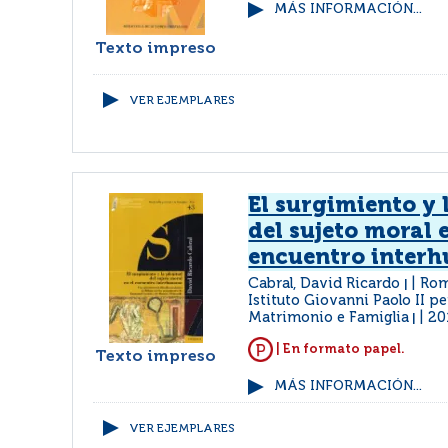
MÁS INFORMACIÓN...
Texto impreso
VER EJEMPLARES
El surgimiento y 
del sujeto moral e
encuentro inter
Cabral, David Ricardo
Rom
|
Istituto Giovanni Paolo II pe
Matrimonio e Famiglia
20
|
| En formato papel.
Texto impreso
MÁS INFORMACIÓN...
VER EJEMPLARES