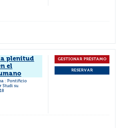
la plenitud
n el
humano
a : Pontificio
r Studi su
18