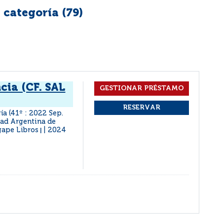
 categoría (
79
)
cia (CF. SAL
a (41º : 2022 Sep.
dad Argentina de
gape Libros
2024
|