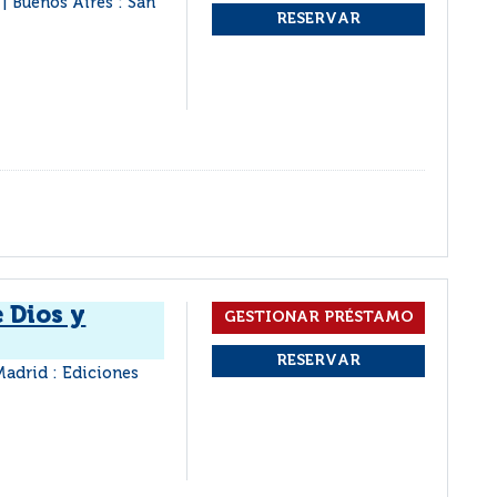
Buenos Aires : San
|
 Dios y
adrid : Ediciones