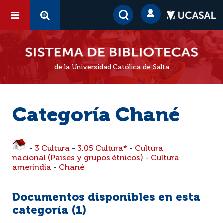
de la Universidad Católica de Salta
Categoría Chané
-
3 Cultura
-
3.05 Cultura*
-
Cultura
nacional (Paises y grupos étnicos)
-
Cultura
amerindia
-
Chané
Documentos disponibles en esta
categoría (
1
)