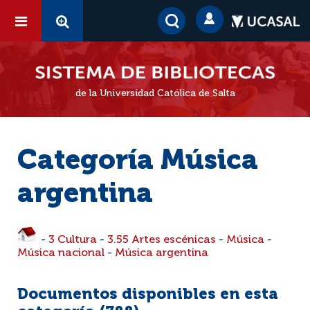
de la Universidad Católica de Salta
Categoría Música
argentina
-
3 Cultura
-
3.55 Artes escénicas
-
Música
-
Música nacional
-
Música argentina
Documentos disponibles en esta