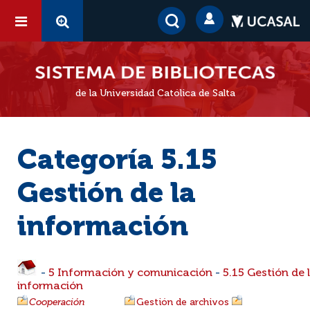
de la Universidad Católica de Salta
Categoría 5.15
Gestión de la
información
-
5 Información y comunicación
-
5.15 Gestión de 
información
Cooperación
Gestión de archivos