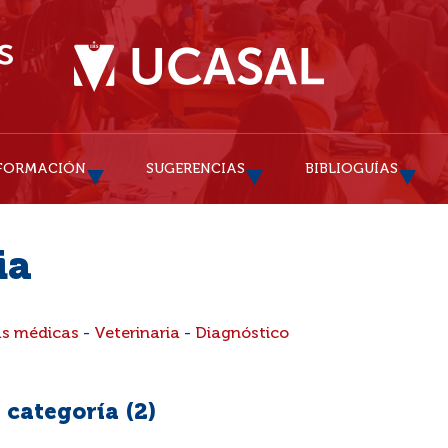
FORMACIÓN
SUGERENCIAS
BIBLIOGUÍAS
ia
as médicas
-
Veterinaria
-
Diagnóstico
 categoría (
2
)