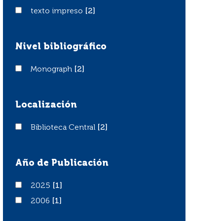
texto impreso
texto impreso
[2]
Nivel bibliográfico
Monograph
Monograph
[2]
Localización
Biblioteca Central
Biblioteca Central
[2]
Año de Publicación
2025
2025
[1]
2006
2006
[1]