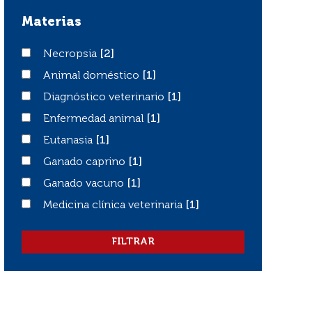
Materias
Necropsia
Necropsia
[2]
Animal doméstico
Animal doméstico
[1]
Diagnóstico veterinario
Diagnóstico veterinario
[1]
Enfermedad animal
Enfermedad animal
[1]
Eutanasia
Eutanasia
[1]
Ganado caprino
Ganado caprino
[1]
Ganado vacuno
Ganado vacuno
[1]
Medicina clínica veterinaria
Medicina clínica veterinaria
[1]