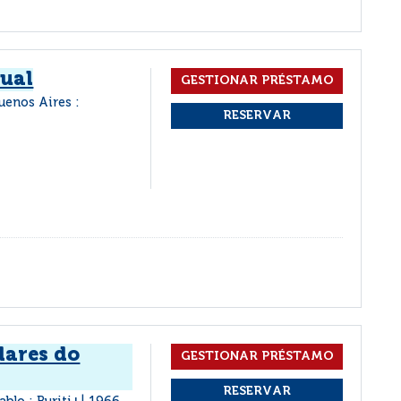
tual
uenos Aires :
lares do