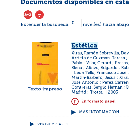
Documentos disponibles en esta
Extender la búsqueda
nivel(es) hacia abajo
Estética
Xirau, Ramón Sobrevilla, Dav
Arrieta de Guzman, Teresa ;
Pablo ; Vilar, Gerard ; Presas
Elena ; Albizu, Edgardo ; Ru
; León Tello, Francisco José ;
Martín-Barbero, Jesús ; Xir
José Antonio ; Pérez Carreño
Contreras, Sergio Hernán ; B
Texto impreso
Madrid : Trotta
2003
|
| En formato papel.
MÁS INFORMACIÓN...
VER EJEMPLARES