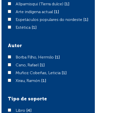
Allpamisqui (Tierra dulce)
Allpamisqui (Tierra dulce)
[1]
Arte indígena actual
Arte indígena actual
[1]
Espetáculos populares do nordeste
Espetáculos populares do nordeste
[1]
Estética
Estética
[1]
Autor
Borba Filho, Hermilo
Borba Filho, Hermilo
[1]
Cano, Rafael
Cano, Rafael
[1]
Muñoz Cobeñas, Leticia
Muñoz Cobeñas, Leticia
[1]
Xirau, Ramón
Xirau, Ramón
[1]
Tipo de soporte
Libro
Libro
[4]