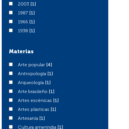
2003
2003
[1]
1987
1987
[1]
1966
1966
[1]
1938
1938
[1]
Materias
Arte popular
Arte popular
[4]
Antropología
Antropología
[1]
Arqueología
Arqueología
[1]
Arte brasileño
Arte brasileño
[1]
Artes escénicas
Artes escénicas
[1]
Artes plásticas
Artes plásticas
[1]
Artesanía
Artesanía
[1]
Cultura amerindia
Cultura amerindia
[1]