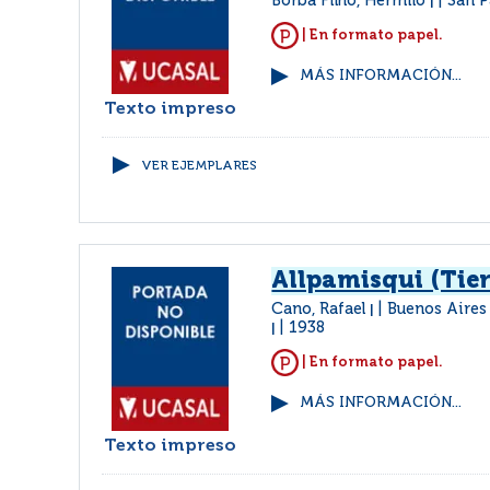
Borba Filho, Hermilo
San P
|
| En formato papel.
MÁS INFORMACIÓN...
Texto impreso
VER EJEMPLARES
Allpamisqui (Tier
Cano, Rafael
Buenos Aires 
|
1938
|
| En formato papel.
MÁS INFORMACIÓN...
Texto impreso