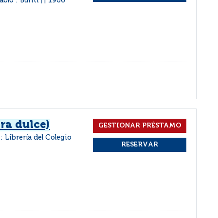
ablo : Buriti
1966
|
ra dulce)
: Librería del Colegio