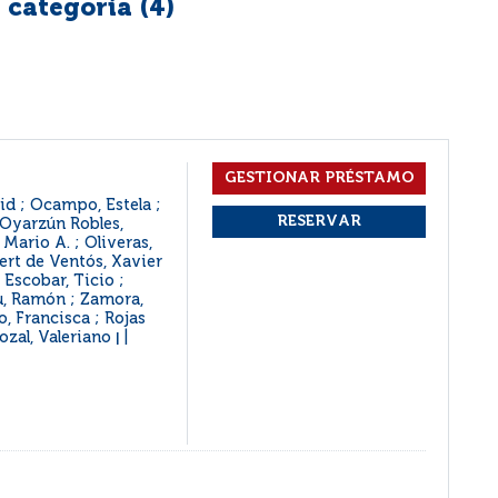
 categoría (
4
)
id ; Ocampo, Estela ;
 Oyarzún Robles,
, Mario A. ; Oliveras,
bert de Ventós, Xavier
 Escobar, Ticio ;
au, Ramón ; Zamora,
, Francisca ; Rojas
ozal, Valeriano
|