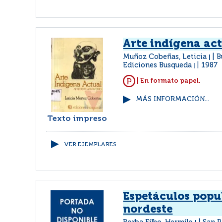
Arte indígena ac
Muñoz Cobeñas, Leticia
B
|
Ediciones Busqueda
1987
|
| En formato papel.
MÁS INFORMACIÓN...
Texto impreso
VER EJEMPLARES
Espetáculos popu
nordeste