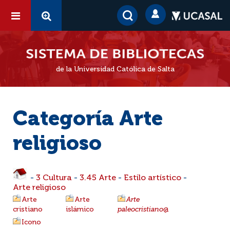
de la Universidad Católica de Salta
Categoría Arte
religioso
-
3 Cultura
-
3.45 Arte
-
Estilo artístico
-
Arte religioso
Arte
Arte
Arte
cristiano
islámico
paleocristiano
@
Icono