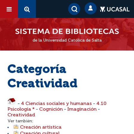
de la Universidad Católica de Salta
Categoría
Creatividad
-
4 Ciencias sociales y humanas
-
4.10
Psicología *
-
Cognición
-
Imaginación
-
Creatividad
Ver también:
Creación artística
Creación cultural