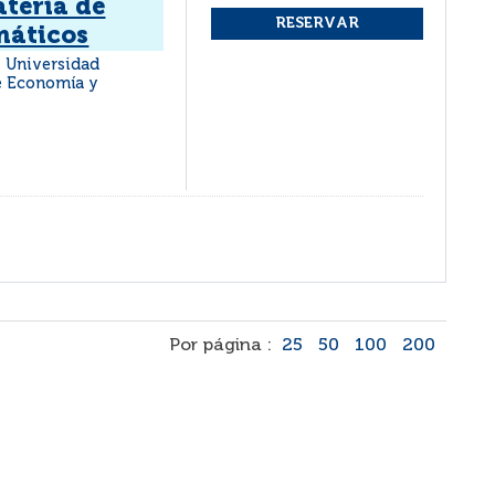
atería de
máticos
 : Universidad
de Economía y
Por página :
25
50
100
200