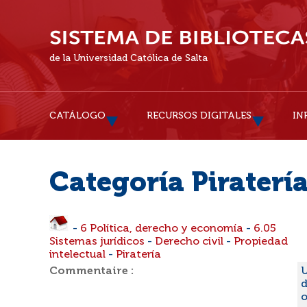
de la Universidad Católica de Salta
CATÁLOGO
RECURSOS DIGITALES
IN
Categoría Piraterí
-
6 Política, derecho y economía
-
6.05
Sistemas jurídicos
-
Derecho civil
-
Propiedad
intelectual
-
Piratería
Commentaire :
U
d
o