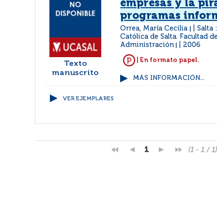
empresas y la pir
programas infor
Orrea, María Cecilia
Salta
|
Católica de Salta. Facultad 
Administración
2006
|
| En formato papel.
Texto
manuscrito
MÁS INFORMACIÓN...
VER EJEMPLARES
1
(1 - 1 / 1)