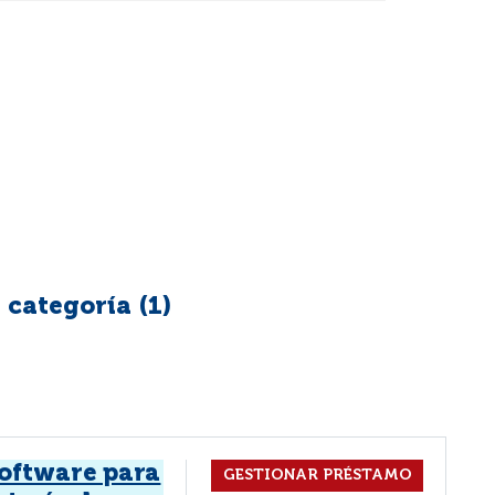
 categoría (
1
)
software para