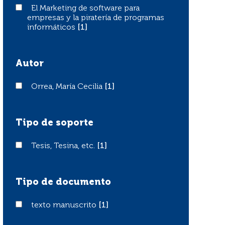
El Marketing de software para empresas y la piratería d
El Marketing de software para
empresas y la piratería de programas
informáticos
[1]
Autor
Orrea, María Cecilia
Orrea, María Cecilia
[1]
Tipo de soporte
Tesis, Tesina, etc.
Tesis, Tesina, etc.
[1]
Tipo de documento
texto manuscrito
texto manuscrito
[1]