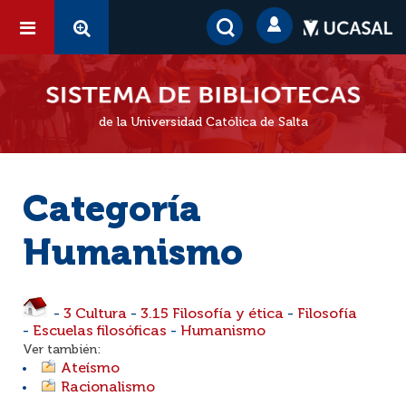
de la Universidad Católica de Salta
Categoría
Humanismo
-
3 Cultura
-
3.15 Filosofía y ética
-
Filosofía
-
Escuelas filosóficas
-
Humanismo
Ver también:
Ateísmo
Racionalismo