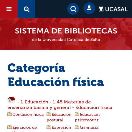
de la Universidad Católica de Salta
Categoría
Educación física
-
1 Educación
-
1.45 Materias de
enseñanza básica y general
-
Educación física
Condición física
Educación
Educación
postural
psicomotriz
Ejercicios de
Expresión
Gimnasia