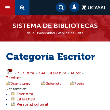
de la Universidad Católica de Salta
Categoría Escritor
-
3 Cultura
-
3.40 Literatura
-
Autor
-
Escritor
Dramaturgo
Guionista
Poeta
Ver también:
Escritura
Literatura
Personal cultural