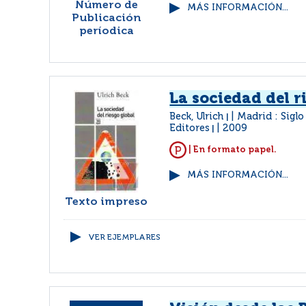
Número de
MÁS INFORMACIÓN...
Publicación
períodica
La sociedad del r
Beck, Ulrich
Madrid : Sigl
|
Editores
2009
|
| En formato papel.
MÁS INFORMACIÓN...
Texto impreso
VER EJEMPLARES