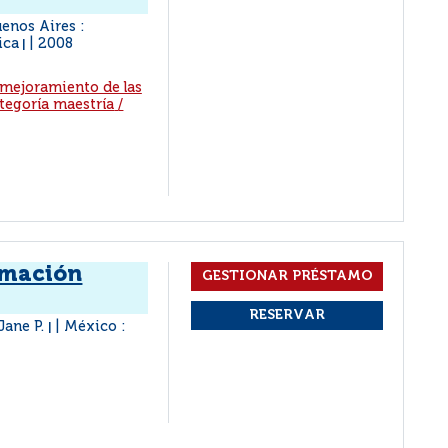
enos Aires :
ica
2008
|
 mejoramiento de las
ategoría maestría
/
rmación
Jane P.
México :
|