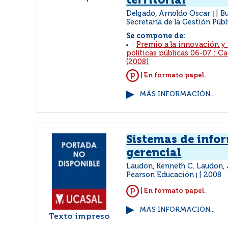
territorial
Delgado, Arnoldo Oscar
Bu
|
Secretaría de la Gestión Públ
Se compone de:
Premio a la innovación y
políticas públicas 06-07 : C
(2008)
| En formato papel.
MÁS INFORMACIÓN...
Sistemas de info
gerencial
Laudon, Kenneth C. Laudon, 
Pearson Educación
2008
|
| En formato papel.
MÁS INFORMACIÓN...
Texto impreso