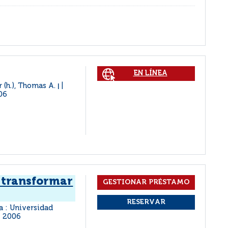
EN LÍNEA
er (h.), Thomas A.
|
06
 transformar
la : Universidad
2006