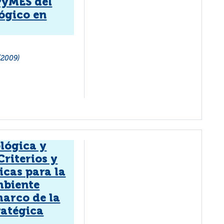
PyMES del
ógico en
(2009)
lógica y
Criterios y
icas para la
mbiente
marco de la
ratégica