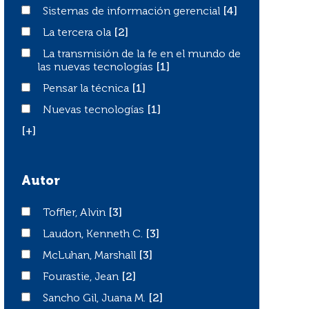
Sistemas de información gerencial
Sistemas de información gerencial
[4]
La tercera ola
La tercera ola
[2]
La transmisión de la fe en el mundo de las nuevas tecno
La transmisión de la fe en el mundo de
las nuevas tecnologías
[1]
Pensar la técnica
Pensar la técnica
[1]
Nuevas tecnologías
Nuevas tecnologías
[1]
[+]
Autor
Toffler, Alvin
Toffler, Alvin
[3]
Laudon, Kenneth C.
Laudon, Kenneth C.
[3]
McLuhan, Marshall
McLuhan, Marshall
[3]
Fourastie, Jean
Fourastie, Jean
[2]
Sancho Gil, Juana M.
Sancho Gil, Juana M.
[2]