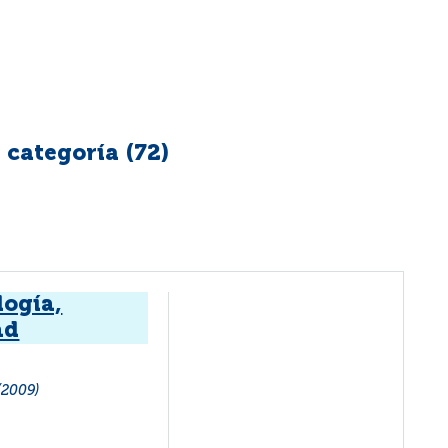
 categoría (
72
)
logía,
ad
(2009)