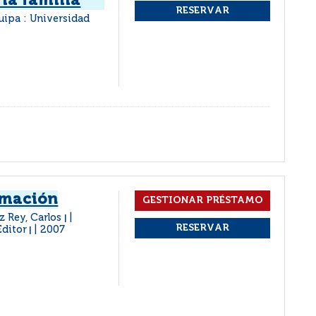
 la familia
uipa : Universidad
rmación
z Rey, Carlos
|
Editor
2007
|