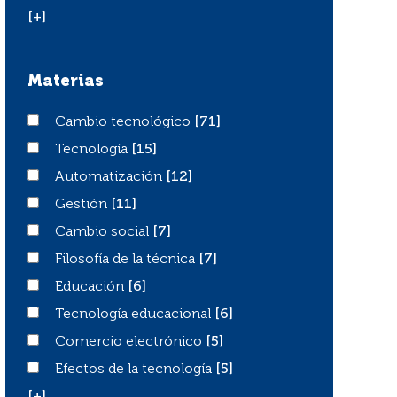
[+]
Materias
Cambio tecnológico
Cambio tecnológico
[71]
Tecnología
Tecnología
[15]
Automatización
Automatización
[12]
Gestión
Gestión
[11]
Cambio social
Cambio social
[7]
Filosofía de la técnica
Filosofía de la técnica
[7]
Educación
Educación
[6]
Tecnología educacional
Tecnología educacional
[6]
Comercio electrónico
Comercio electrónico
[5]
Efectos de la tecnología
Efectos de la tecnología
[5]