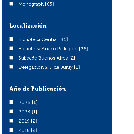
Monograph
Monograph
[65]
Localización
Biblioteca Central
Biblioteca Central
[41]
Biblioteca Anexo Pellegrini
Biblioteca Anexo Pellegrini
[26]
Subsede Buenos Aires
Subsede Buenos Aires
[2]
Delegación S. S. de Jujuy
Delegación S. S. de Jujuy
[1]
Año de Publicación
2025
2025
[1]
2023
2023
[1]
2019
2019
[2]
2018
2018
[2]