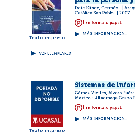
para la persona y
Doig Klinge, Germán
Areq
|
Católica San Pablo
2007
|
| En formato papel.
MÁS INFORMACIÓN...
Texto impreso
VER EJEMPLARES
Sistemas de info
Gómez Vieites, Álvaro Suáre
México : Alfaomega Grupo 
| En formato papel.
MÁS INFORMACIÓN...
Texto impreso