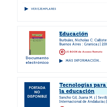
VER EJEMPLARES
Educación
Burbules, Nicholas C. Callist
Buenos Aires : Granica
20
|
| E-BOOK de Acceso Remoto
Documento
MÁS INFORMACIÓN...
electrónico
Tecnologías para
la educación
Sancho Gil, Juana M.
Sevil
|
Internacional de Andalucía
|