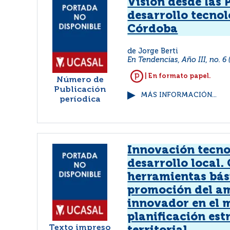
Visión desde las 
desarrollo tecnol
Córdoba
de Jorge Berti
En Tendencias, Año III, no. 6 
| En formato papel.
Número de
Publicación
MÁS INFORMACIÓN...
períodica
Innovación tecno
desarrollo local. 
herramientas bás
promoción del a
innovador en el 
planificación est
Texto impreso