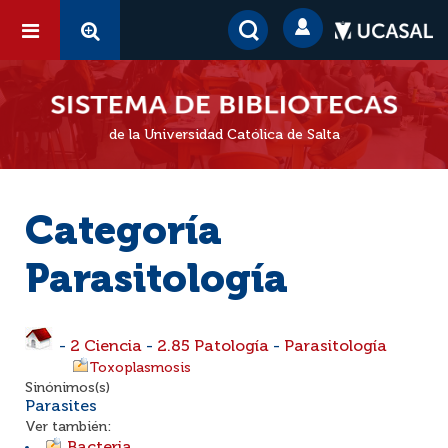
de la Universidad Católica de Salta
Categoría
Parasitología
-
2 Ciencia
-
2.85 Patología
-
Parasitología
Toxoplasmosis
Sinónimos(s)
Parasites
Ver también: