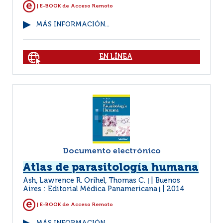
| E-BOOK de Acceso Remoto
MÁS INFORMACIÓN...
EN LÍNEA
Documento electrónico
Atlas de parasitología humana
Ash, Lawrence R. Orihel, Thomas C.
Buenos
|
Aires : Editorial Médica Panamericana
2014
|
| E-BOOK de Acceso Remoto