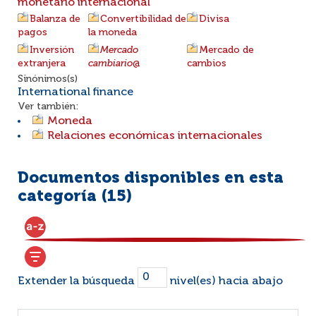
monetario internacional
Balanza de
Convertibilidad de
Divisa
pagos
la moneda
Inversión
Mercado
Mercado de
extranjera
cambiario
@
cambios
Sinónimos(s)
International finance
Ver también:
Moneda
Relaciones económicas internacionales
Documentos disponibles en esta
categoría (
15
)
Extender la búsqueda
nivel(es) hacia abajo