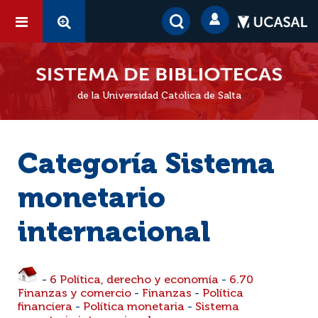
de la Universidad Católica de Salta
Categoría Sistema
monetario
internacional
-
6 Política, derecho y economía
-
6.70
Finanzas y comercio
-
Finanzas
-
Política
financiera
-
Política monetaria
-
Sistema