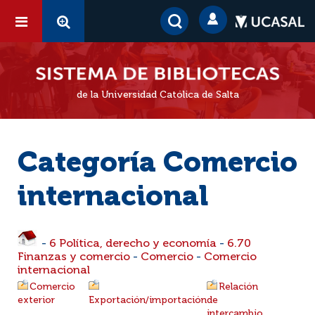
de la Universidad Católica de Salta
Categoría Comercio
internacional
-
6 Política, derecho y economía
-
6.70
Finanzas y comercio
-
Comercio
-
Comercio
internacional
Comercio
Relación
exterior
Exportación/importación
de
intercambio