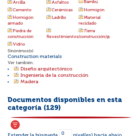
Bambú
Arcilla
Asfaltos
Cemento
Cerámicas
Hormigón
Hormigón
Ladrillo
Material
armado
reciclado
Piedra de
Tierra
construcción
Revestimientos
(construcción)
@
Vidrio
Sinónimos(s)
Construction materials
Ver también:
Diseño arquitectónico
Ingeniería de la construcción
Madera
Documentos disponibles en esta
categoría (
129
)
Extender la búsqueda
nivel(es) hacia abajo