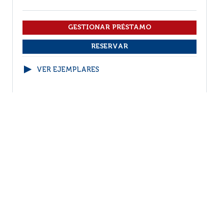
VER EJEMPLARES
1
2
3
4
5
6
(1 - 10 / 129)
Por página :
25
50
100
200
Facebook