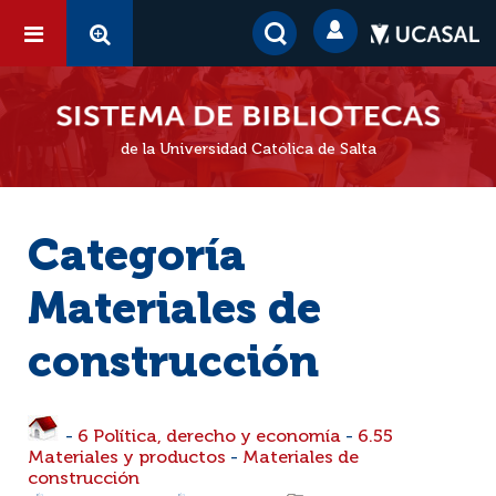
de la Universidad Católica de Salta
Categoría
Materiales de
construcción
-
6 Política, derecho y economía
-
6.55
Materiales y productos
-
Materiales de
construcción