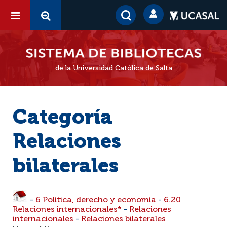
de la Universidad Católica de Salta
Categoría
Relaciones
bilaterales
-
6 Política, derecho y economía
-
6.20
Relaciones internacionales*
-
Relaciones
internacionales
-
Relaciones bilaterales