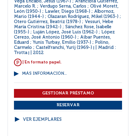
Vega Encabo, Jesús (1967-) ; Arancibia Gutiérrez,
Marcelo R. ; Verdugo Serna, Carlos ; Olivé Morett,
León (1950-) ; Lawler, Diego (1968-) ; Albornoz,
Mario (1944-) ; Olazaran Rodríguez, Mikel (1963-) ;
Otero Gutiérrez, Beatriz (1978-) ; Vessuri, Hebe
María Cristina (1942-) ; Sánchez Rose, Isabelle
(1955-) ; Luján López, José Luis (1962-) ; López
Cerezo, José Antonio (1960-) ; Aibar Puentes,
Eduard ; Yunis Turbay, Emilio (1937-) ; Polino,
Carmelo ; Castelfranchi, Yurij (1969-)
Madrid :
|
Trotta
2012
|
| En formato papel.
MÁS INFORMACIÓN...
VER EJEMPLARES