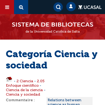
de la Universidad Católica de Salta
Categoría Ciencia y
sociedad
-
2 Ciencia
-
2.05
Enfoque científico
-
Ciencia de la ciencia
-
Ciencia y sociedad
Commentaire :
Relations between
science as human