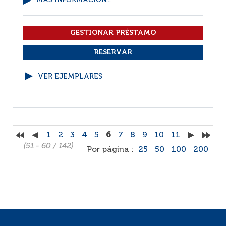
MÁS INFORMACIÓN...
VER EJEMPLARES
1
2
3
4
5
6
7
8
9
10
11
(51 - 60 / 142)
Por página :
25
50
100
200