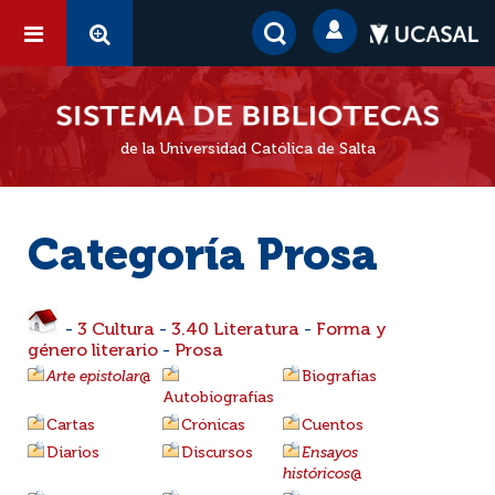
de la Universidad Católica de Salta
Categoría Prosa
-
3 Cultura
-
3.40 Literatura
-
Forma y
género literario
-
Prosa
Arte epistolar
@
Biografías
Autobiografías
Cartas
Crónicas
Cuentos
Diarios
Discursos
Ensayos
históricos
@