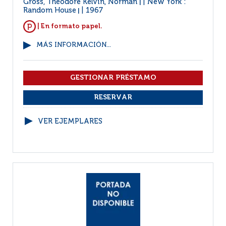
Gross, Theodore Kelvin, Norman
New York :
|
Random House
1967
|
| En formato papel.
MÁS INFORMACIÓN...
VER EJEMPLARES