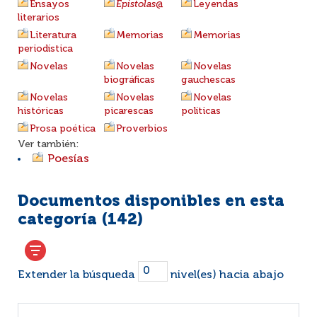
Ensayos
Epistolas
@
Leyendas
literarios
Literatura
Memorias
Memorias
periodística
Novelas
Novelas
Novelas
biográficas
gauchescas
Novelas
Novelas
Novelas
históricas
picarescas
políticas
Prosa poética
Proverbios
Ver también:
Poesías
Documentos disponibles en esta
categoría (
142
)
Extender la búsqueda
nivel(es) hacia abajo