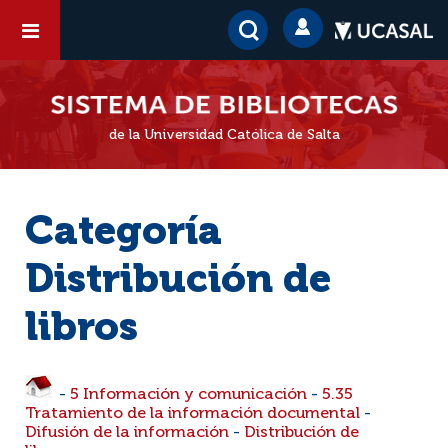
de la Universidad Católica de Salta
Categoría
Distribución de
libros
-
5 Información y comunicación
-
5.35
Tratamiento de la información documental
-
Difusión de la información
-
Distribución de