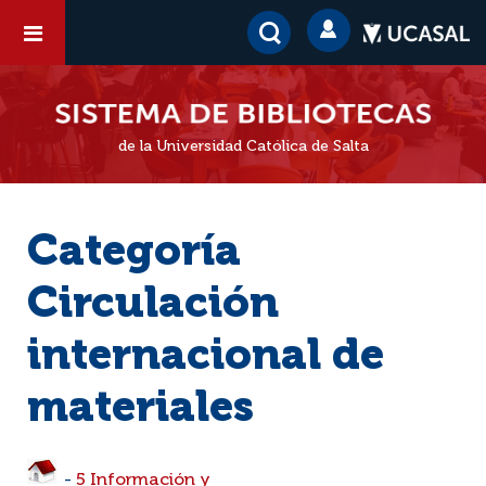
de la Universidad Católica de Salta
Categoría
Circulación
internacional de
materiales
-
5 Información y