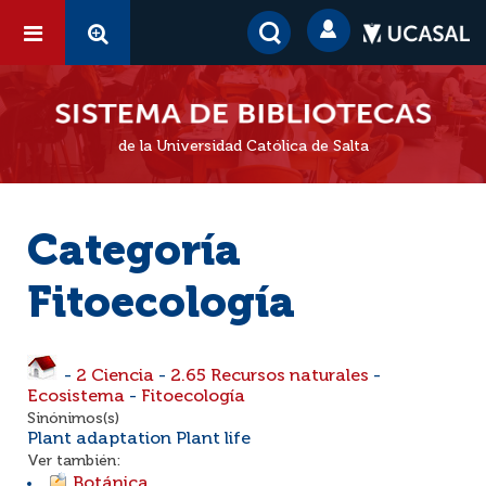
de la Universidad Católica de Salta
Categoría
Fitoecología
-
2 Ciencia
-
2.65 Recursos naturales
-
Ecosistema
-
Fitoecología
Sinónimos(s)
Plant adaptation Plant life
Ver también:
Botánica