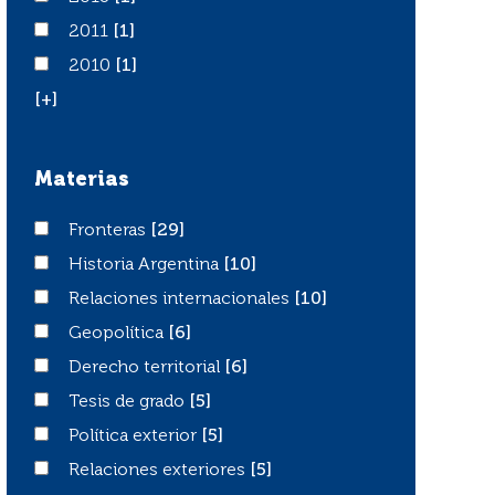
2011
2011
[1]
2010
2010
[1]
[+]
Materias
Fronteras
Fronteras
[29]
Historia Argentina
Historia Argentina
[10]
Relaciones internacionales
Relaciones internacionales
[10]
Geopolítica
Geopolítica
[6]
Derecho territorial
Derecho territorial
[6]
Tesis de grado
Tesis de grado
[5]
Política exterior
Política exterior
[5]
Relaciones exteriores
Relaciones exteriores
[5]