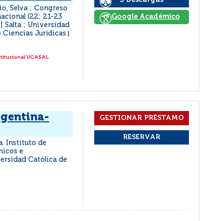
3 Descargas
io, Selva ; Congreso
acional (22; 21-23
Google Académico
Salta : Universidad
|
e Ciencias Jurídicas
|
stitucional UCASAL
rgentina-
. Instituto de
icos e
iversidad Católica de