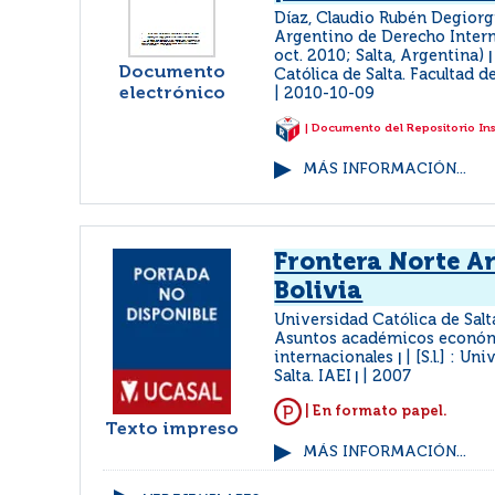
Díaz, Claudio Rubén Degiorg
Argentino de Derecho Intern
oct. 2010; Salta, Argentina)
Documento
Católica de Salta. Facultad d
electrónico
2010-10-09
| Documento del Repositorio In
MÁS INFORMACIÓN...
Frontera Norte A
Bolivia
Universidad Católica de Salta
Asuntos académicos económ
internacionales
[S.l.] : Un
|
Salta. IAEI
2007
|
| En formato papel.
Texto impreso
MÁS INFORMACIÓN...