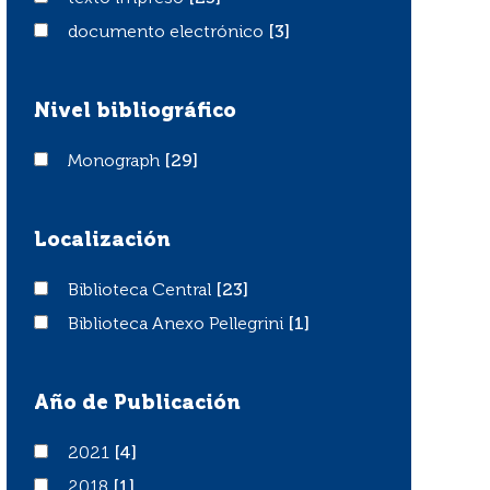
documento electrónico
documento electrónico
[3]
Nivel bibliográfico
Monograph
Monograph
[29]
Localización
Biblioteca Central
Biblioteca Central
[23]
Biblioteca Anexo Pellegrini
Biblioteca Anexo Pellegrini
[1]
Año de Publicación
2021
2021
[4]
2018
2018
[1]