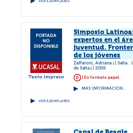
VER EJEMPLARES
Simposio Latino
expertos en el ár
juventud. Fronter
de los jóvenes
Zaffaroni, Adriana
Salta :
|
de Salta
2006
|
Texto impreso
| En formato papel.
MÁS INFORMACIÓN...
VER EJEMPLARES
Canal de Beagle