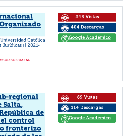
rnacional
245 Vistas
 Organizado
404 Descargas
Google Académico
: Universidad Católica
s Jurídicas
2021-
|
stitucional UCASAL
ub-regional
69 Vistas
 Salta,
114 Descargas
 República de
Google Académico
el control
o fronterizo