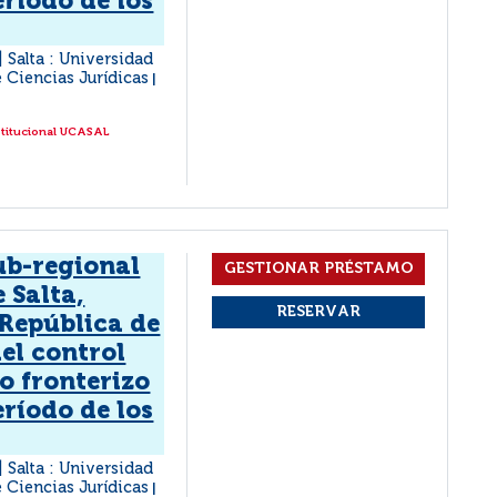
eríodo de los
Salta : Universidad
e Ciencias Jurídicas
|
stitucional UCASAL
ub-regional
 Salta,
 República de
el control
o fronterizo
eríodo de los
Salta : Universidad
e Ciencias Jurídicas
|