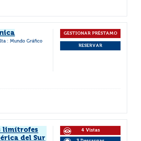
nica
lta : Mundo Gráfico
 limítrofes
4 Vistas
érica del Sur