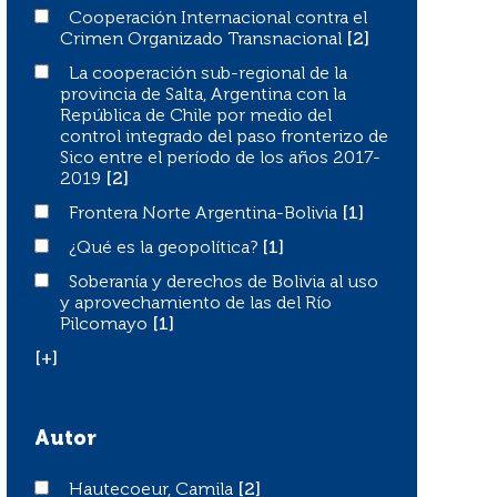
Cooperación Internacional contra el Crimen Organizado
Cooperación Internacional contra el
Crimen Organizado Transnacional
[2]
La cooperación sub-regional de la provincia de Salta, Ar
La cooperación sub-regional de la
provincia de Salta, Argentina con la
República de Chile por medio del
control integrado del paso fronterizo de
Sico entre el período de los años 2017-
2019
[2]
Frontera Norte Argentina-Bolivia
Frontera Norte Argentina-Bolivia
[1]
¿Qué es la geopolítica?
¿Qué es la geopolítica?
[1]
Soberanía y derechos de Bolivia al uso y aprovechamient
Soberanía y derechos de Bolivia al uso
y aprovechamiento de las del Río
Pilcomayo
[1]
[+]
Autor
Hautecoeur, Camila
Hautecoeur, Camila
[2]