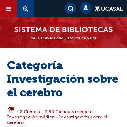
de la Universidad Católica de Salta
Categoría
Investigación sobre
el cerebro
-
2 Ciencia
-
2.80 Ciencias médicas
-
Investigación médica
-
Investigación sobre el
cerebro