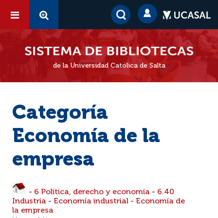
de la Universidad Católica de Salta
Categoría
Economía de la
empresa
-
6 Política, derecho y economía
-
6.40
Industria
-
Economía industrial
-
Economía de
la empresa