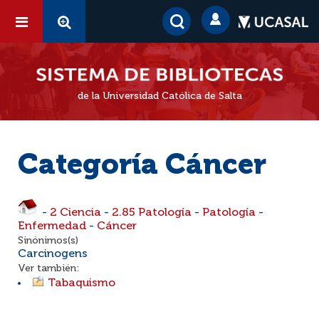
de la Universidad Católica de Salta
Categoría Cáncer
-
2 Ciencia
-
2.85 Patología
-
Patología
-
Enfermedad
-
Cáncer
Sinónimos(s)
Carcinogens
Ver también:
Tabaquismo