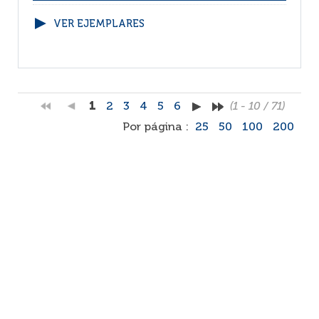
VER EJEMPLARES
1
2
3
4
5
6
(1 - 10 / 71)
Por página :
25
50
100
200
Facebook
RSS
Correo
Faq