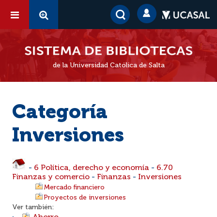
de la Universidad Católica de Salta
Categoría
Inversiones
-
6 Política, derecho y economía
-
6.70
Finanzas y comercio
-
Finanzas
-
Inversiones
Mercado financiero
Proyectos de inversiones
Ver también: