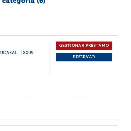
 categoría (
6
)
: UCASAL
2009
|