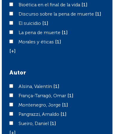
Bioética en el final de la vida
Bioética en el final de la vida
[1]
Discurso sobre la pena de muerte
Discurso sobre la pena de muerte
[1]
El suicidio
El suicidio
[1]
La pena de muerte
La pena de muerte
[1]
Morales y éticas
Morales y éticas
[1]
[+]
Autor
Alsina, Valentín
Alsina, Valentín
[1]
França-Tarragó, Omar
França-Tarragó, Omar
[1]
Montenegro, Jorge
Montenegro, Jorge
[1]
Pangrazzi, Arnaldo
Pangrazzi, Arnaldo
[1]
Sueiro, Daniel
Sueiro, Daniel
[1]
[+]