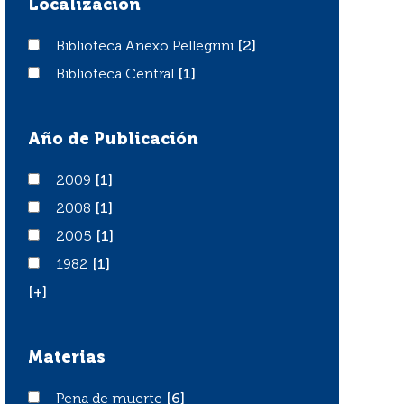
Localización
Biblioteca Anexo Pellegrini
Biblioteca Anexo Pellegrini
[2]
Biblioteca Central
Biblioteca Central
[1]
Año de Publicación
2009
2009
[1]
2008
2008
[1]
2005
2005
[1]
1982
1982
[1]
[+]
Materias
Pena de muerte
Pena de muerte
[6]