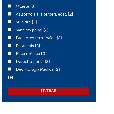
Muerte
Muerte
[3]
Asistencia a la tercera edad
Asistencia a la tercera edad
[2]
Suicidio
Suicidio
[2]
Sanción penal
Sanción penal
[2]
Pacientes terminales
Pacientes terminales
[2]
Eutanasia
Eutanasia
[2]
Ética médica
Ética médica
[2]
Derecho penal
Derecho penal
[2]
Deontología Médica
Deontología Médica
[2]
[+]