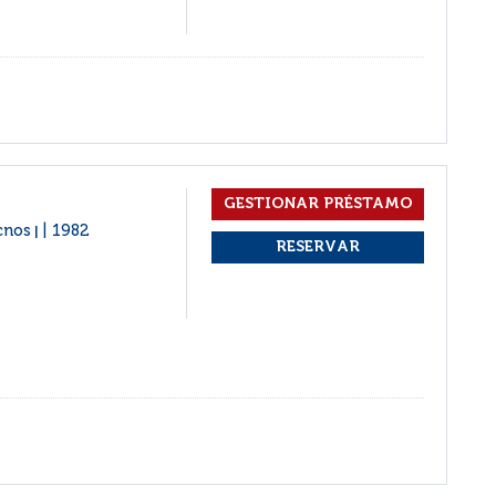
cnos
1982
|