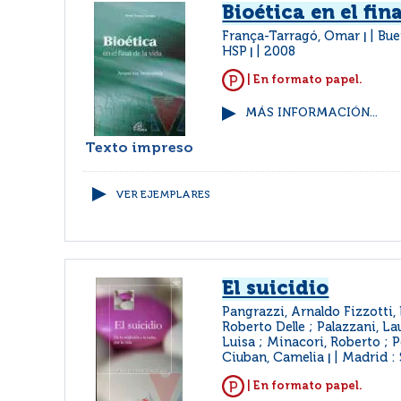
Bioética en el fin
França-Tarragó, Omar
Bue
|
HSP
2008
|
| En formato papel.
MÁS INFORMACIÓN...
Texto impreso
VER EJEMPLARES
El suicidio
Pangrazzi, Arnaldo Fizzotti, 
Roberto Delle ; Palazzani, La
Luisa ; Minacori, Roberto ; 
Ciuban, Camelia
Madrid : 
|
| En formato papel.