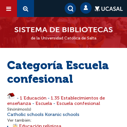
de la Universidad Católica de Salta
Categoría Escuela
confesional
-
1 Educación
-
1.35 Establecimientos de
enseñanza
-
Escuela
-
Escuela confesional
Sinónimos(s)
Catholic schools Koranic schools
Ver también:
Educación religiosa