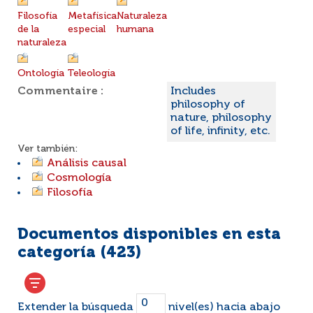
Filosofía
Metafísica
Naturaleza
de la
especial
humana
naturaleza
Ontología
Teleología
Commentaire :
Includes
philosophy of
nature, philosophy
of life, infinity, etc.
Ver también:
Análisis causal
Cosmología
Filosofía
Documentos disponibles en esta
categoría (
423
)
Extender la búsqueda
nivel(es) hacia abajo