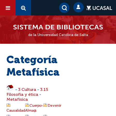
de la Universidad Católica de Salta
Categoría
Metafísica
-
3 Cultura
-
3.15
Filosofía y ética
-
Metafísica
Cuerpo-
Devenir
Causalidad
Alma
@