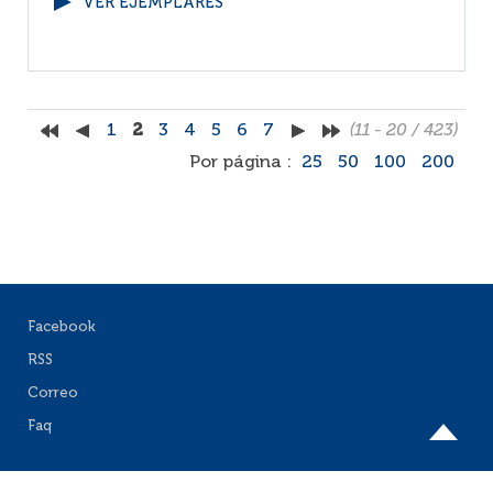
VER EJEMPLARES
1
2
3
4
5
6
7
(11 - 20 / 423)
Por página :
25
50
100
200
Facebook
RSS
Correo
Faq