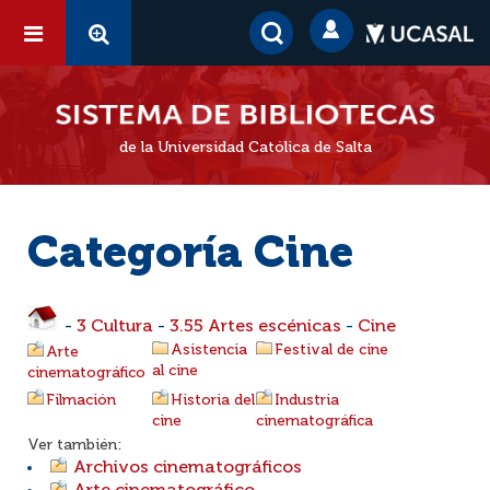
de la Universidad Católica de Salta
Categoría Cine
-
3 Cultura
-
3.55 Artes escénicas
-
Cine
Asistencia
Festival de cine
Arte
al cine
cinematográfico
Filmación
Historia del
Industria
cine
cinematográfica
Ver también:
Archivos cinematográficos