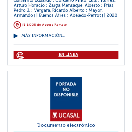
Guillermo Eduardo ; Cordeiro Pinto, Luis ; Iturrez,
Arturo Horacio ; Zarga Mensaque, Alberto ; Frías,
Pedro J. ; Vergara, Ricardo Alberto ; Mayor,
Armando
Buenos Aires : Abeledo-Perrot
2020
|
|
| E-BOOK de Acceso Remoto
MÁS INFORMACIÓN...
EN LÍNEA
Documento electrónico