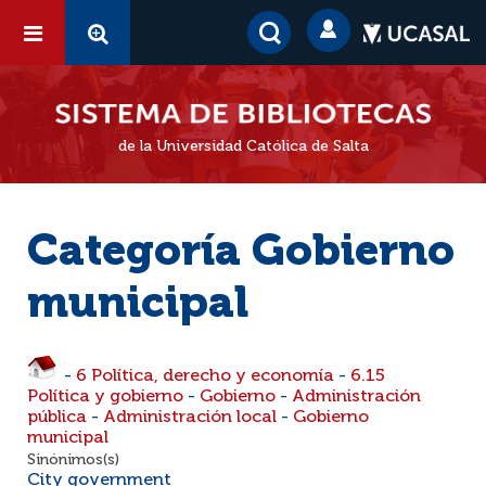
de la Universidad Católica de Salta
Categoría Gobierno
municipal
-
6 Política, derecho y economía
-
6.15
Política y gobierno
-
Gobierno
-
Administración
pública
-
Administración local
-
Gobierno
municipal
Sinónimos(s)
City government