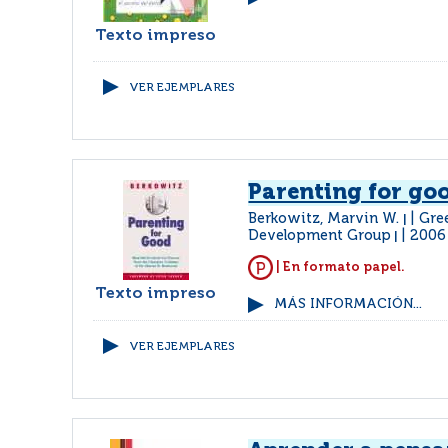
Texto impreso
VER EJEMPLARES
Parenting for go
Berkowitz, Marvin W.
Gre
|
Development Group
2006
|
| En formato papel.
Texto impreso
MÁS INFORMACIÓN...
VER EJEMPLARES