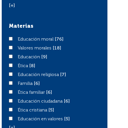
[+]
Materias
Educación moral
Educación moral
[76]
Valores morales
Valores morales
[18]
Educación
Educación
[9]
Ética
Ética
[8]
Educación religiosa
Educación religiosa
[7]
Familia
Familia
[6]
Ética familiar
Ética familiar
[6]
Educación ciudadana
Educación ciudadana
[6]
Ética cristiana
Ética cristiana
[5]
Educación en valores
Educación en valores
[5]