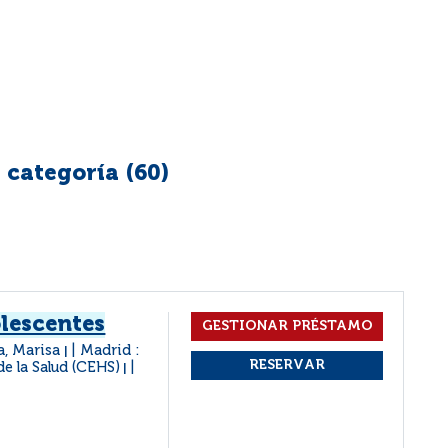
 categoría (
60
)
lescentes
a, Marisa
Madrid :
|
e la Salud (CEHS)
|