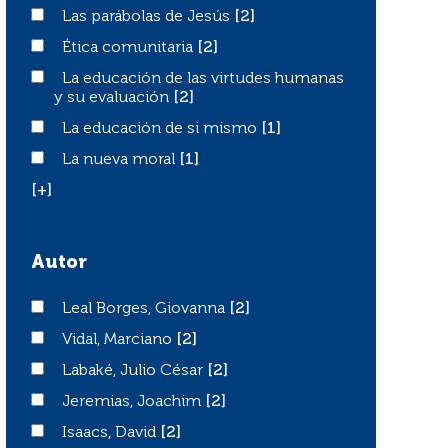
Las parábolas de Jesús
Las parábolas de Jesús
[2]
Ética comunitaria
Ética comunitaria
[2]
La educación de las virtudes humanas y su evaluación
La educación de las virtudes humanas
y su evaluación
[2]
La educación de si mismo
La educación de si mismo
[1]
La nueva moral
La nueva moral
[1]
[+]
Autor
Leal Borges, Giovanna
Leal Borges, Giovanna
[2]
Vidal, Marciano
Vidal, Marciano
[2]
Labaké, Julio César
Labaké, Julio César
[2]
Jeremias, Joachim
Jeremias, Joachim
[2]
Isaacs, David
Isaacs, David
[2]