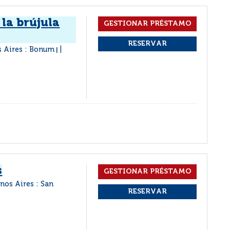
 la brújula
 Aires : Bonum
|
s
nos Aires : San