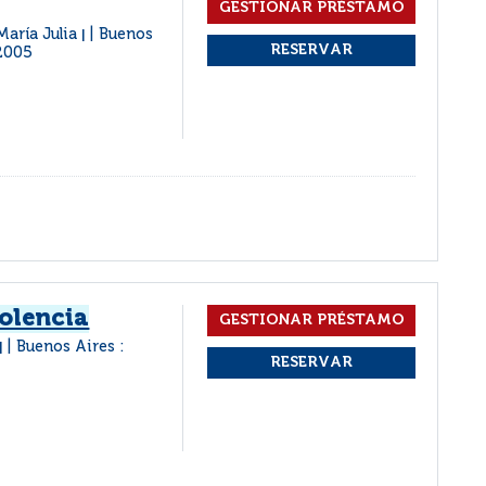
María Julia
Buenos
|
2005
iolencia
Buenos Aires :
|