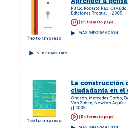
Aprender a pensa
Pitluk, Roberto Rao, Osvaldo
Ediciones Troquel
2005
|
| En formato papel.
MÁS INFORMACIÓN...
Texto impreso
VER EJEMPLARES
La construcción d
ciudadanía en el 
Oraisón, Mercedes Corbo, Dani
Von Zuben, Newton Aquiles
2005
|
| En formato papel.
Texto impreso
MÁS INFORMACIÓN...