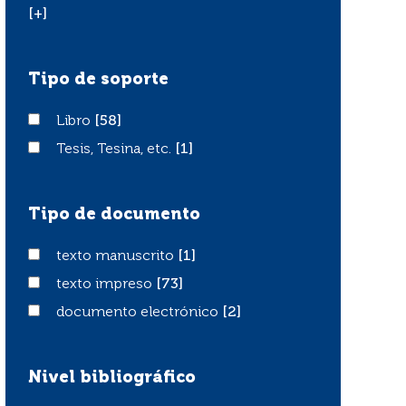
[+]
Tipo de soporte
Libro
Libro
[58]
Tesis, Tesina, etc.
Tesis, Tesina, etc.
[1]
Tipo de documento
texto manuscrito
texto manuscrito
[1]
texto impreso
texto impreso
[73]
documento electrónico
documento electrónico
[2]
Nivel bibliográfico