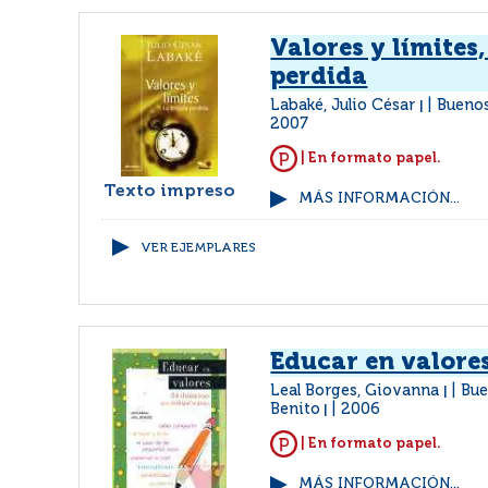
Valores y límites,
perdida
Labaké, Julio César
Buenos
|
2007
| En formato papel.
Texto impreso
MÁS INFORMACIÓN...
VER EJEMPLARES
Educar en valore
Leal Borges, Giovanna
Bue
|
Benito
2006
|
| En formato papel.
MÁS INFORMACIÓN...