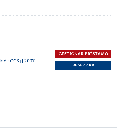
a
rid : CCS
2007
|