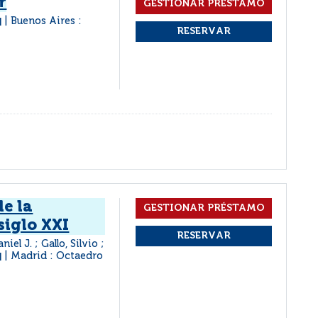
r
Buenos Aires :
|
e la
siglo XXI
el J. ; Gallo, Silvio ;
Madrid : Octaedro
|