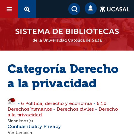
de la Universidad Católica de Salta
Categoría Derecho
a la privacidad
-
6 Política, derecho y economía
-
6.10
Derechos humanos
-
Derechos civiles
-
Derecho
a la privacidad
Sinónimos(s)
Confidentiality Privacy
Ver también: