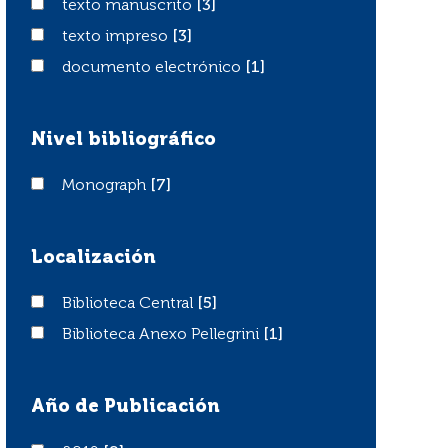
texto manuscrito
texto manuscrito
[3]
texto impreso
texto impreso
[3]
documento electrónico
documento electrónico
[1]
Nivel bibliográfico
Monograph
Monograph
[7]
Localización
Biblioteca Central
Biblioteca Central
[5]
Biblioteca Anexo Pellegrini
Biblioteca Anexo Pellegrini
[1]
Año de Publicación