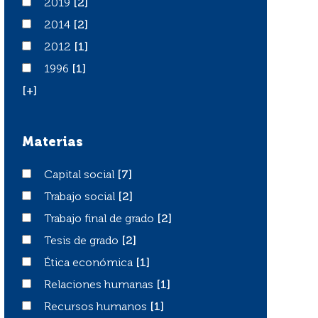
2019
2019
[2]
2014
2014
[2]
2012
2012
[1]
1996
1996
[1]
[+]
Materias
Capital social
Capital social
[7]
Trabajo social
Trabajo social
[2]
Trabajo final de grado
Trabajo final de grado
[2]
Tesis de grado
Tesis de grado
[2]
Ética económica
Ética económica
[1]
Relaciones humanas
Relaciones humanas
[1]
Recursos humanos
Recursos humanos
[1]