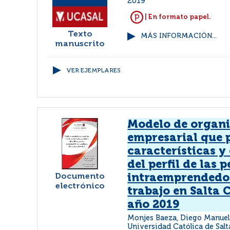
2019
| En formato papel.
Texto
MÁS INFORMACIÓN...
manuscrito
VER EJEMPLARES
Modelo de organ
empresarial que 
características y
del perfil de las 
Documento
intraemprendedor
electrónico
trabajo en Salta C
año 2019
Monjes Baeza, Diego Manue
Universidad Católica de Salt