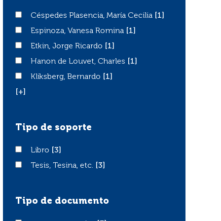
Céspedes Plasencia, María Cecilia
Céspedes Plasencia, María Cecilia
[1]
Espinoza, Vanesa Romina
Espinoza, Vanesa Romina
[1]
Etkin, Jorge Ricardo
Etkin, Jorge Ricardo
[1]
Hanon de Louvet, Charles
Hanon de Louvet, Charles
[1]
Kliksberg, Bernardo
Kliksberg, Bernardo
[1]
[+]
Tipo de soporte
Libro
Libro
[3]
Tesis, Tesina, etc.
Tesis, Tesina, etc.
[3]
Tipo de documento