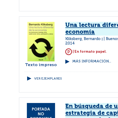
Una lectura difer
economía
Kliksberg, Bernardo
Buenos
|
2014
| En formato papel.
MÁS INFORMACIÓN...
Texto impreso
VER EJEMPLARES
En búsqueda de 
estrategia de capi