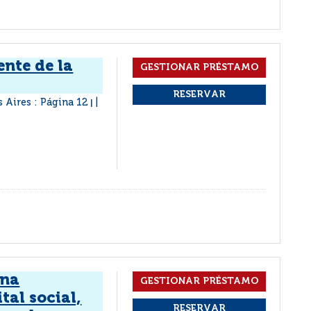
ente de la
 Aires : Página 12
|
una
tal social,