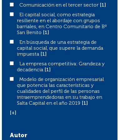
Comunicación en el tercer sector
Comunicación en el tercer sector
[1]
El capital social, como estrategia resiliente en el abor
El capital social, como estrategia
resiliente en el abordaje con grupos
barriales, en Centro Comunitario de Bº
San Benito
[1]
En búsqueda de una estrategia de capital social, que s
En búsqueda de una estrategia de
capital social, que supere la demanda
impuesta
[1]
La empresa competitiva: Grandeza y decadencia
La empresa competitiva: Grandeza y
decadencia
[1]
Modelo de organización empresarial que potencia las cara
Modelo de organización empresarial
que potencia las características y
cualidades del perfil de las personas
intraemprendedoras en su trabajo en
Salta Capital en el año 2019
[1]
[+]
Autor