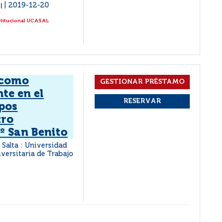
2019-12-20
|
stitucional UCASAL
, como
nte en el
pos
tro
º San Benito
Salta : Universidad
iversitaria de Trabajo