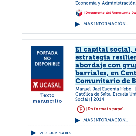
Economía y Administración
| Documento del Repositorio In
MÁS INFORMACIÓN...
El capital social
estrategia resilie
abordaje con gru
barriales, en Cen
Comunitario de B
Manuel, Jael Eugenia Hebe
|
Católica de Salta. Escuela Un
Texto
Social
2014
|
manuscrito
| En formato papel.
MÁS INFORMACIÓN...
VER EJEMPLARES