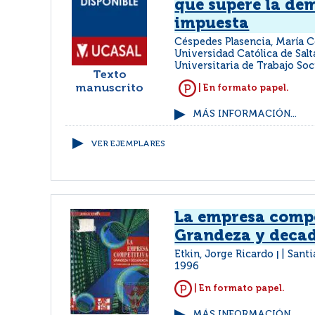
que supere la d
impuesta
Céspedes Plasencia, María C
Universidad Católica de Salt
Universitaria de Trabajo Soc
Texto
manuscrito
| En formato papel.
MÁS INFORMACIÓN...
VER EJEMPLARES
La empresa compe
Grandeza y deca
Etkin, Jorge Ricardo
Santi
|
1996
| En formato papel.
MÁS INFORMACIÓN...