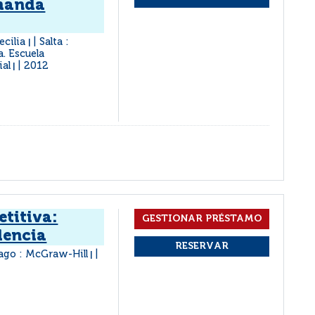
emanda
ecilia
Salta :
|
a. Escuela
ial
2012
|
titiva:
dencia
ago : McGraw-Hill
|