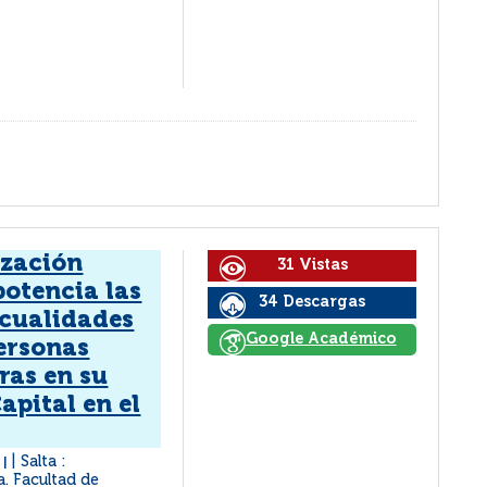
ización
31 Vistas
potencia las
34 Descargas
 cualidades
Google Académico
personas
as en su
apital en el
l
Salta :
|
a. Facultad de