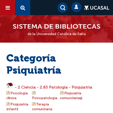
de la Universidad Católica de Salta
Categoría
Psiquiatría
-
2 Ciencia
-
2.85 Patología
-
Psiquiatría
Psicología
Psiquiatría
clínica
Psicopatología
comunitaria
@
Psiquiatría
Terapia
infantil
comunitaria