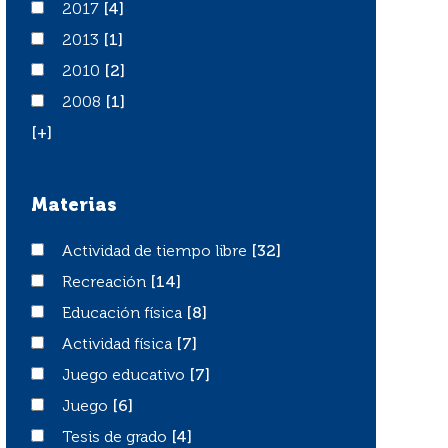
2017
2017
[4]
2013
2013
[1]
2010
2010
[2]
2008
2008
[1]
[+]
Materias
Actividad de tiempo libre
Actividad de tiempo libre
[32]
Recreación
Recreación
[14]
Educación física
Educación física
[8]
Actividad física
Actividad física
[7]
Juego educativo
Juego educativo
[7]
Juego
Juego
[6]
Tesis de grado
Tesis de grado
[4]