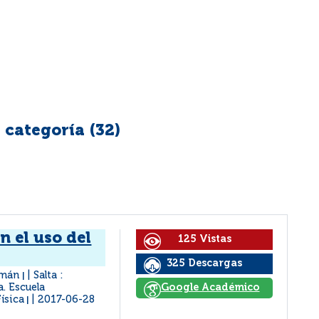
 categoría (
32
)
n el uso del
125 Vistas
325 Descargas
ermán
Salta :
|
a. Escuela
Google Académico
ísica
2017-06-28
|