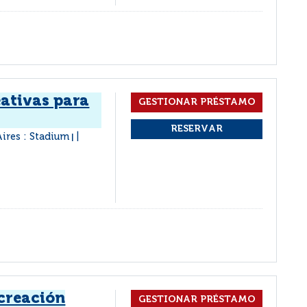
eativas para
ires : Stadium
|
ecreación