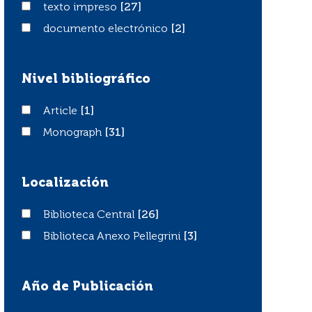
texto impreso
texto impreso
[27]
documento electrónico
documento electrónico
[2]
Nivel bibliográfico
Article
Article
[1]
Monograph
Monograph
[31]
Localización
Biblioteca Central
Biblioteca Central
[26]
Biblioteca Anexo Pellegrini
Biblioteca Anexo Pellegrini
[3]
Año de Publicación