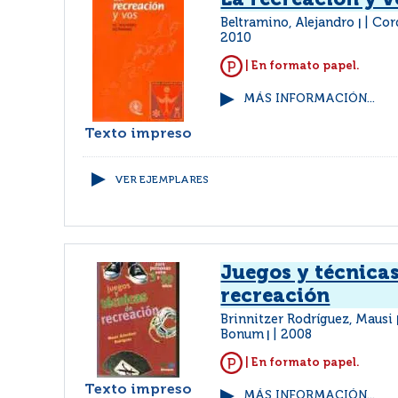
La recreación y v
Beltramino, Alejandro
Cor
|
2010
| En formato papel.
MÁS INFORMACIÓN...
Texto impreso
VER EJEMPLARES
Juegos y técnica
recreación
Brinnitzer Rodríguez, Mausi
Bonum
2008
|
| En formato papel.
Texto impreso
MÁS INFORMACIÓN...