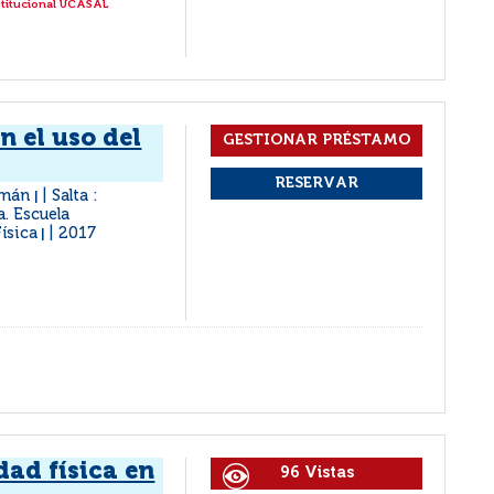
stitucional UCASAL
n el uso del
ermán
Salta :
|
a. Escuela
ísica
2017
|
dad física en
96 Vistas