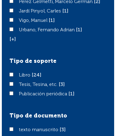
Pérez Gelmetti, Marcelo Germán
Pérez Gelmetti, Marcelo Germán
[2]
Jardí Pinyol, Carles
Jardí Pinyol, Carles
[1]
Vigo, Manuel
Vigo, Manuel
[1]
Urbano, Fernando Adrian
Urbano, Fernando Adrian
[1]
[+]
Tipo de soporte
Libro
Libro
[24]
Tesis, Tesina, etc.
Tesis, Tesina, etc.
[3]
Publicación periódica
Publicación periódica
[1]
Tipo de documento
texto manuscrito
texto manuscrito
[3]