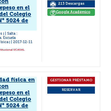
con
213 Descargas
epeso en el
Google Académico
del Colegio
N° 5024 de
es
Salta :
|
a. Escuela
ísica
2017-12-11
|
stitucional UCASAL
dad física en
con
epeso en el
del Colegio
N° 5024 de