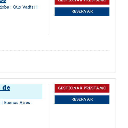
os
doba : Quo Vadis
|
s de
Buenos Aires :
|