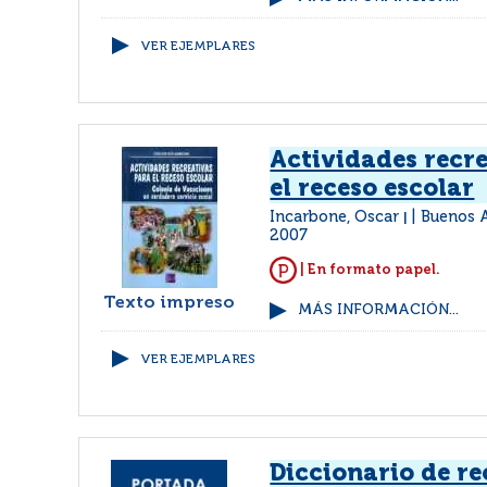
VER EJEMPLARES
Actividades recr
el receso escolar
Incarbone, Oscar
Buenos A
|
2007
| En formato papel.
Texto impreso
MÁS INFORMACIÓN...
VER EJEMPLARES
Diccionario de r