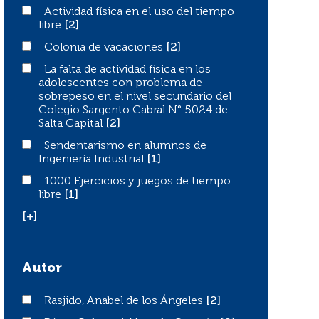
Actividad física en el uso del tiempo libre
Actividad física en el uso del tiempo
libre
[2]
Colonia de vacaciones
Colonia de vacaciones
[2]
La falta de actividad física en los adolescentes con pro
La falta de actividad física en los
adolescentes con problema de
sobrepeso en el nivel secundario del
Colegio Sargento Cabral N° 5024 de
Salta Capital
[2]
Sendentarismo en alumnos de Ingeniería Industrial
Sendentarismo en alumnos de
Ingeniería Industrial
[1]
1000 Ejercicios y juegos de tiempo libre
1000 Ejercicios y juegos de tiempo
libre
[1]
[+]
Autor
Rasjido, Anabel de los Ángeles
Rasjido, Anabel de los Ángeles
[2]