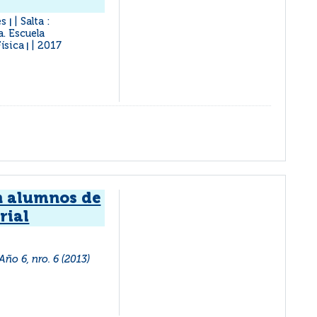
es
Salta :
|
a. Escuela
ísica
2017
|
n alumnos de
rial
Año 6, nro. 6 (2013)