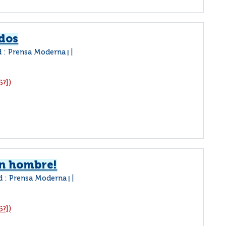
dos
 : Prensa Moderna
|
5?])
un hombre!
d : Prensa Moderna
|
5?])