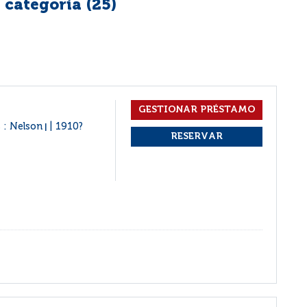
 categoría (
25
)
s : Nelson
1910?
|