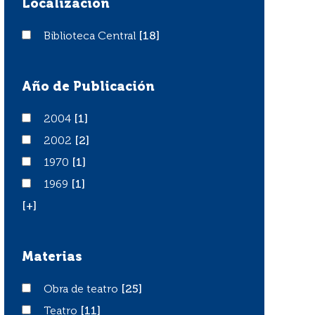
Localización
Biblioteca Central
Biblioteca Central
[18]
Año de Publicación
2004
2004
[1]
2002
2002
[2]
1970
1970
[1]
1969
1969
[1]
[+]
Materias
Obra de teatro
Obra de teatro
[25]
Teatro
Teatro
[11]