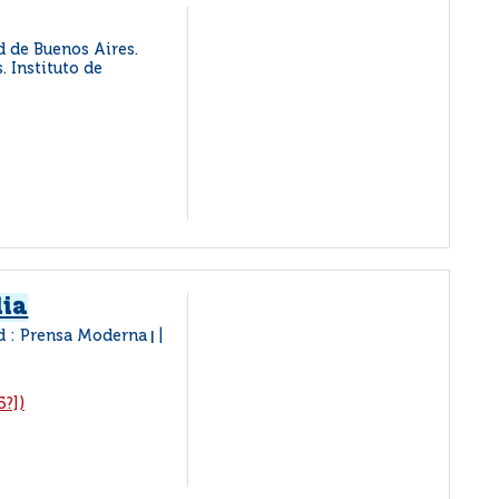
d de Buenos Aires.
. Instituto de
dia
d : Prensa Moderna
|
5?])