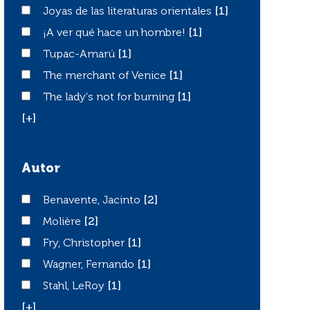
Joyas de las literaturas orientales
Joyas de las literaturas orientales
[1]
¡A ver qué hace un hombre!
¡A ver qué hace un hombre!
[1]
Tupac-Amarú
Tupac-Amarú
[1]
The merchant of Venice
The merchant of Venice
[1]
The lady's not for burning
The lady's not for burning
[1]
[+]
Autor
Benavente, Jacinto
Benavente, Jacinto
[2]
Molière
Molière
[2]
Fry, Christopher
Fry, Christopher
[1]
Wagner, Fernando
Wagner, Fernando
[1]
Stahl, LeRoy
Stahl, LeRoy
[1]
[+]