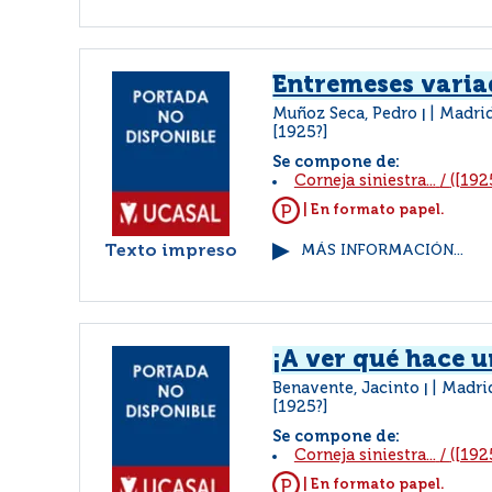
Entremeses varia
Muñoz Seca, Pedro
Madrid
|
[1925?]
Se compone de:
Corneja siniestra...
/
([192
| En formato papel.
Texto impreso
MÁS INFORMACIÓN...
¡A ver qué hace 
Benavente, Jacinto
Madri
|
[1925?]
Se compone de:
Corneja siniestra...
/
([192
| En formato papel.