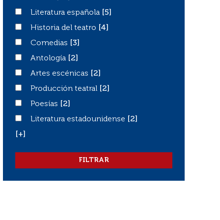
Literatura española
Literatura española
[5]
Historia del teatro
Historia del teatro
[4]
Comedias
Comedias
[3]
Antología
Antología
[2]
Artes escénicas
Artes escénicas
[2]
Producción teatral
Producción teatral
[2]
Poesías
Poesías
[2]
Literatura estadounidense
Literatura estadounidense
[2]
[+]