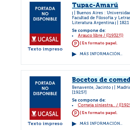
Tupac-Amarú
Buenos Aires : Universida
|
Facultad de Filosofía y Letras
Literatura Argentina
1821
|
Se compone de:
Arauco libre
/
([1932?])
| En formato papel.
Texto impreso
MÁS INFORMACIÓN...
Bocetos de come
Benavente, Jacinto
Madri
|
[1925?]
Se compone de:
Corneja siniestra...
/
([192
| En formato papel.
Texto impreso
MÁS INFORMACIÓN...