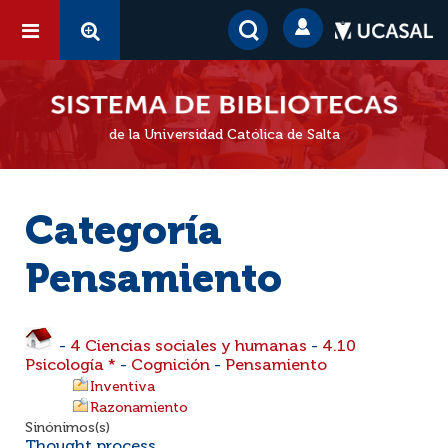
de la Universidad Católica de Salta
Categoría
Pensamiento
-
4 Ciencias sociales y humanas
-
4.10
Psicología *
-
Cognición
-
Pensamiento
Inventiva
Razonamiento
Sinónimos(s)
Thought process