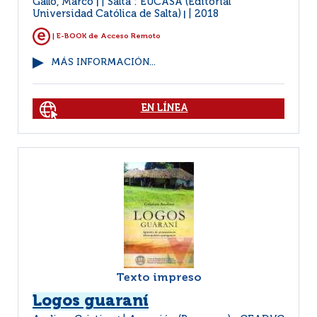
Gallo, Marco
Salta : EUCASA (Editorial
|
Universidad Católica de Salta)
2018
|
| E-BOOK de Acceso Remoto
MÁS INFORMACIÓN...
EN LÍNEA
Texto impreso
Logos guaraní