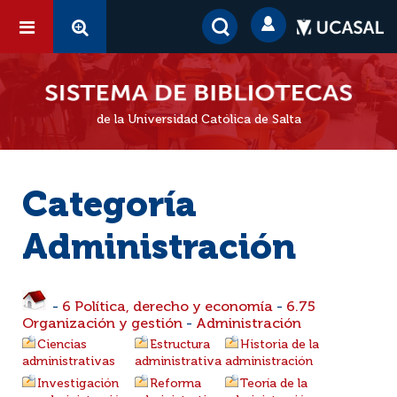
de la Universidad Católica de Salta
Categoría
Administración
-
6 Política, derecho y economía
-
6.75
Organización y gestión
-
Administración
Ciencias
Estructura
Historia de la
administrativas
administrativa
administración
Investigación
Reforma
Teoría de la