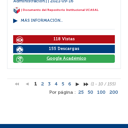
Administración
2021-09-16
|
| Documento del Repositorio Institucional UCASAL
MÁS INFORMACIÓN...
118 Vistas
155 Descargas
Google Académico
1
2
3
4
5
6
(1 - 10 / 155)
Por página :
25
50
100
200