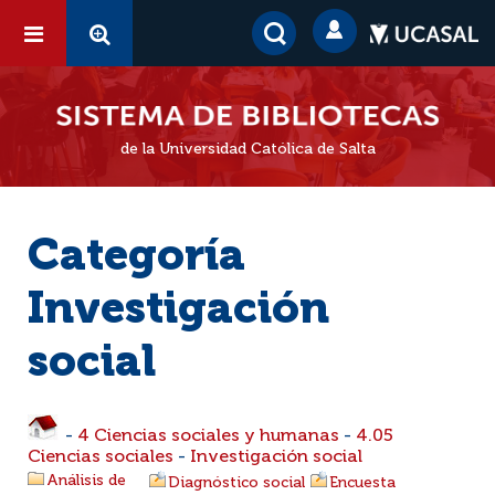
de la Universidad Católica de Salta
Categoría
Investigación
social
-
4 Ciencias sociales y humanas
-
4.05
Ciencias sociales
-
Investigación social
Análisis de
Diagnóstico social
Encuesta