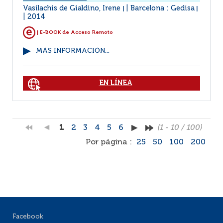
Vasilachis de Gialdino, Irene
Barcelona : Gedisa
|
|
2014
| E-BOOK de Acceso Remoto
MÁS INFORMACIÓN...
EN LÍNEA
1
2
3
4
5
6
(1 - 10 / 100)
Por página :
25
50
100
200
Facebook