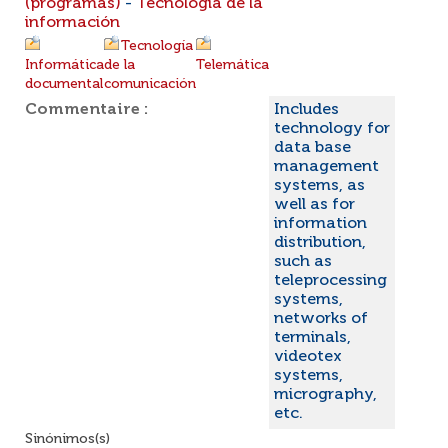
(programas)
-
Tecnología de la
información
Tecnología
Informática
de la
Telemática
documental
comunicación
Commentaire :
Includes
technology for
data base
management
systems, as
well as for
information
distribution,
such as
teleprocessing
systems,
networks of
terminals,
videotex
systems,
micrography,
etc.
Sinónimos(s)