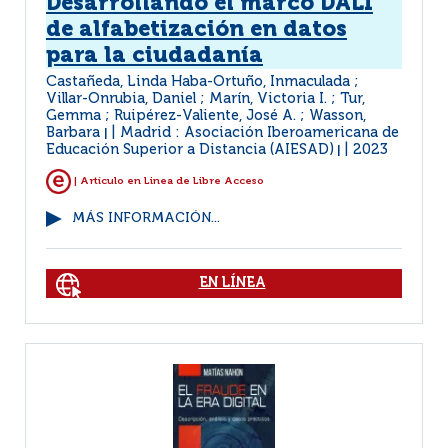
Desarrollando el marco DALI
de alfabetización en datos
para la ciudadanía
Castañeda, Linda Haba-Ortuño, Inmaculada ;
Villar-Onrubia, Daniel ; Marín, Victoria I. ; Tur,
Gemma ; Ruipérez-Valiente, José A. ; Wasson,
Barbara
Madrid : Asociación Iberoamericana de
|
Educación Superior a Distancia (AIESAD)
2023
|
| Artículo en Linea de Libre Acceso
MÁS INFORMACIÓN...
EN LÍNEA